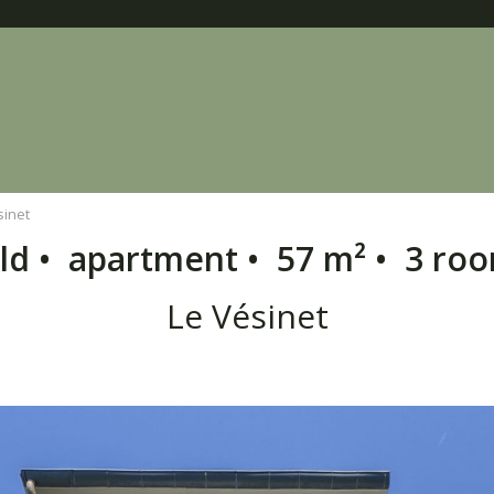
sinet
ld • apartment • 57 m² • 3 ro
Le Vésinet