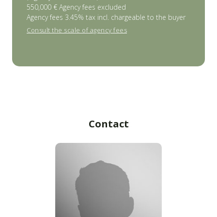
550,000 € Agency fees excluded
Agency fees 3.45% tax incl. chargeable to the buyer
Consult the scale of agency fees
Contact