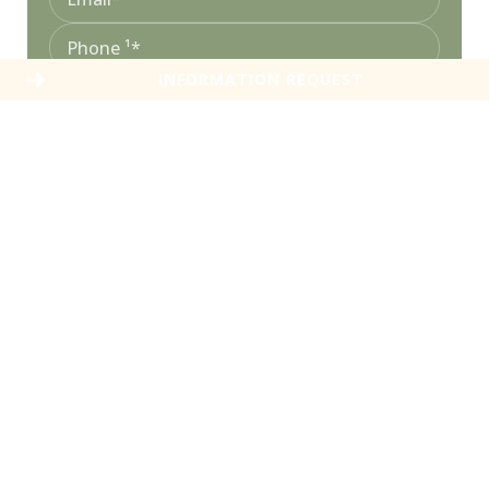
INFORMATION REQUEST
* required fields
SEND
The information collected on this form is saved in a file
computerized by the company AGENCE DES SABLONS or
managing and tracking your request.
Read more