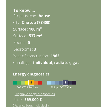
To know ...
Property type :
house
City :
Chatou (78400)
Surface :
100 m²
Surface :
537 m²
rooms :
5
bedrooms :
3
Year of construction :
1962
Chauffage :
individual
,
radiator
,
gas
Energy diagnostics
E
E
303 kWhEP/m².an
66 kgeqCO2/m².an
Display energy diagnostics
Price :
569,000 €
( Agency fees included )