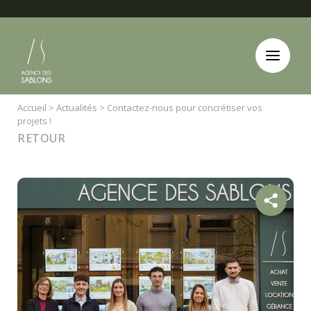
Panneau de gestion des cookies
Accueil
>
Actualités
>
Contactez-nous pour concrétiser vos
projets !
RETOUR